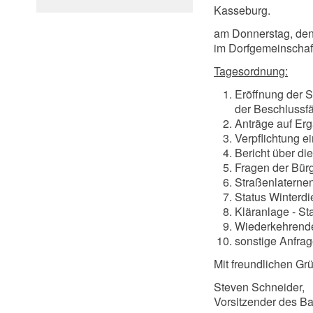
Kasseburg.
am Donnerstag, den
im Dorfgemeinschaf
Tagesordnung:
Eröffnung der S
der Beschlussfä
Anträge auf Er
Verpflichtung ei
Bericht über d
Fragen der Bü
Straßenlaternen
Status Winterdi
Kläranlage - S
Wiederkehrende
sonstige Anfrag
Mit freundlichen Gr
Steven Schneider,
Vorsitzender des 