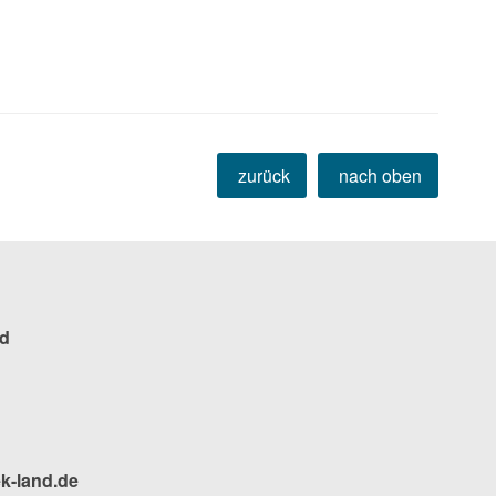
zurück
nach oben
d
k-land.de