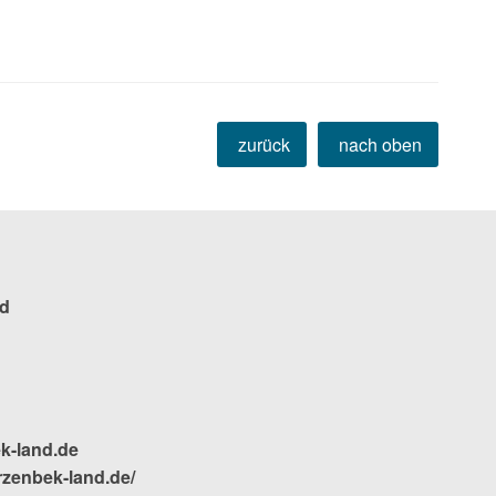
zurück
nach oben
d
k-land.de
rzenbek-land.de/