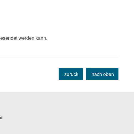
gesendet werden kann.
zurück
nach oben
d