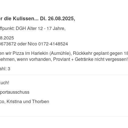
r die Kulissen... Di. 26.08.2025
,
effpunkt: DGH Alter 12 - 17 Jahre,
08.2025
-3673672 oder Nico 0172-4148524
 wir Pizza im Harlekin (Aumühle), Rückkehr geplant gegen 1
tnehmen, wenn vorhanden, Proviant + Getränke nicht vergessen!
hl: 3
Euch!
Sportausschuss
co, Kristina und Thorben