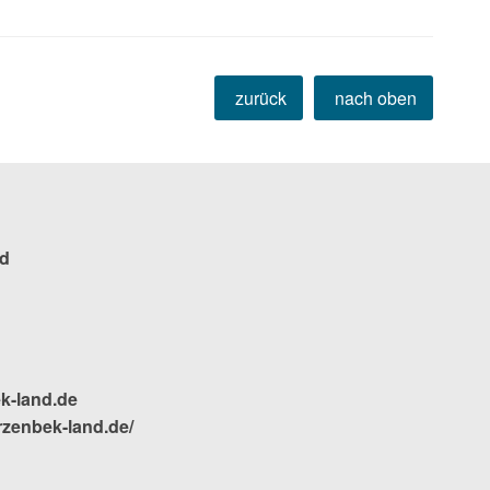
zurück
nach oben
d
k-land.de
rzenbek-land.de/