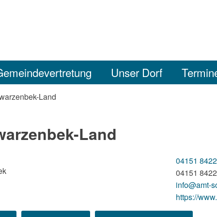
Gemeindevertretung
Unser Dorf
Termin
warzenbek-Land
warzenbek-Land
04151 8422
ek
04151 8422
info@amt-s
https://www