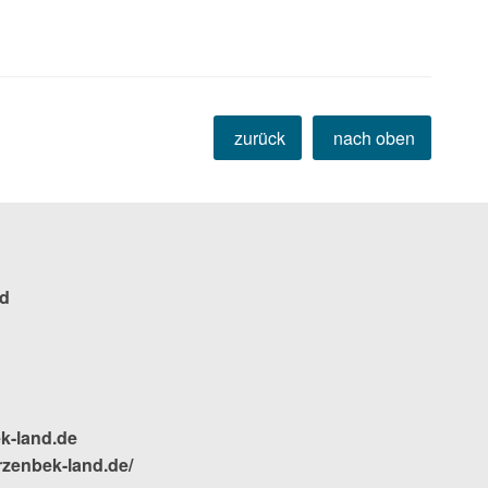
zurück
nach oben
d
k-land.de
rzenbek-land.de/