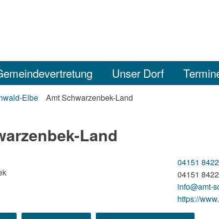
Gemeindevertretung
Unser Dorf
Termin
nwald-Elbe
Amt Schwarzenbek-Land
warzenbek-Land
04151 8422
ek
04151 8422
info@amt-s
https://www